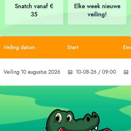
Snatch vanaf €
Elke week nieuwe
35
veiling!
Veiling datum
Start
Ein
Veiling 10 augustus 2026
10-08-26 / 09:00